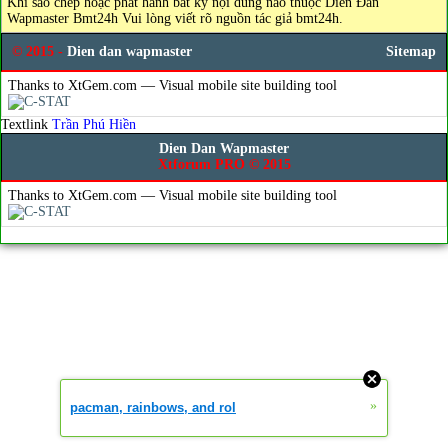
Khi sao chép hoặc phát hành bất kỳ nội dung nào thuộc Diễn Đàn
Wapmaster Bmt24h Vui lòng viết rõ nguồn tác giả bmt24h.
© 2015 -
Dien dan wapmaster
Sitemap
Thanks to XtGem.com — Visual mobile site building tool
Textlink
Trần Phú Hiền
Dien Dan Wapmaster
Xtforum PRO © 2015
Thanks to XtGem.com — Visual mobile site building tool
»
pacman, rainbows, and rol