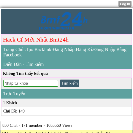
Hack Cf Mới Nhất Bmt24h
Trang Chủ
.
Tạo Backlink
.
Đăng Nhập
.
Đăng Kí
.
Đăng Nhập Bằng
Facebook
Diễn Đàn
› Tìm kiếm
Không Tìm thấy kết quả
Trực Tuyến
1 Khách
Chủ Đề: 149
850 Chat - 171 member - 1053560 Views